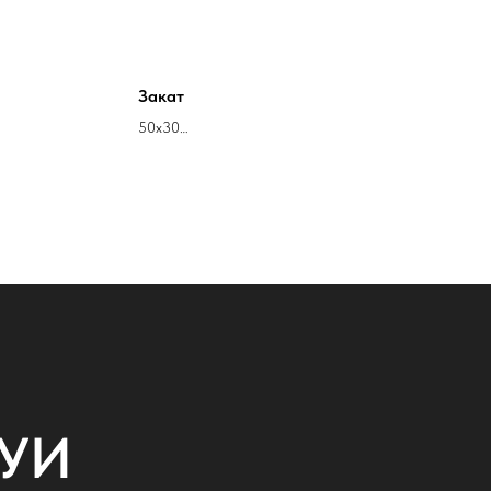
Закат
50х30
холст акрил
Кирилл Стрюков
НУИ