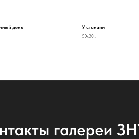
чный день
У станции
50х30
асло акрил
холст масло
 Стрюков
Кирилл Стрюков
нтакты галереи З