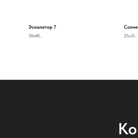
Эскалатор 7
Солне
30х40
25х35
холст масло акрил
холст м
Кирилл Стрюков
Кирилл
Ко