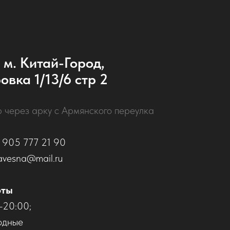
 м. Китай-Город,
овка 1/13/6 стр 2
р через арку с Армянского переулка
 905 777 21 90
avesna@mail.ru
оты
–20:00;
одные