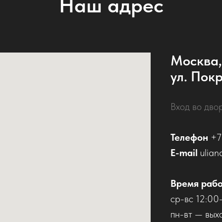
Наш адрес
Москва,
ул. Покр
Вход во дво
Телефон
+7
E-mail
ulian
Время раб
ср-вс 12:00
пн-вт — вых