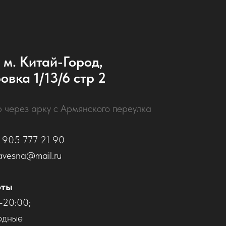
 м. Китай-Город,
овка 1/13/6 стр 2
р через арку с Армянского переулка
 905 777 21 90
avesna@mail.ru
оты
–20:00;
одные