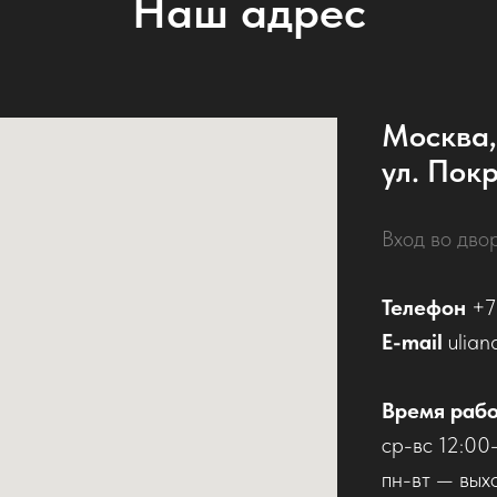
Наш адрес
Москва,
ул. Покр
Вход во дво
Телефон
+7
E-mail
ulian
Время раб
ср-вс 12:00
пн-вт — вых