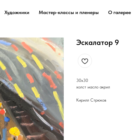
Художники
Мастер-классы и пленеры
О галерее
Эскалатор 9
30х30
холст масло акрил
Кирилл Стрюков