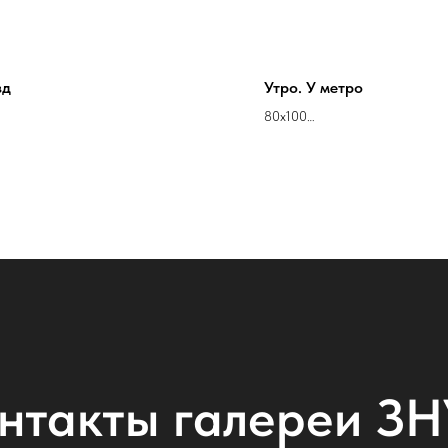
зд
Утро. У метро
80х100
асло
холст масло
 Стрюков
Кирилл Стрюков
нтакты галереи З