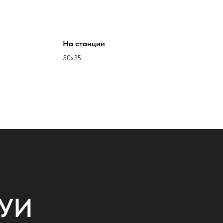
На станции
50х35
холст акрил
Кирилл Стрюков
НУИ