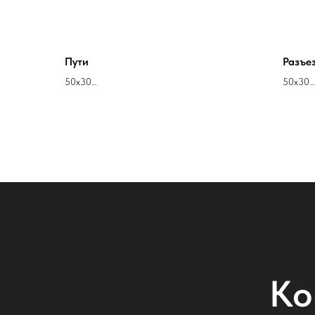
Пути
Разъе
50х30
50х30
холст масло
холст м
Кирилл Стрюков
Кирилл
Ко