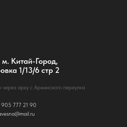
 м. Китай-Город,
овка 1/13/6 стр 2
р через арку с Армянского переулка
 905 777 21 90
avesna@mail.ru