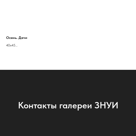
Осень. Дачи
Реч
40x45
Дер
холст масло
Ирина Ланг
Контакты галереи ЗНУИ