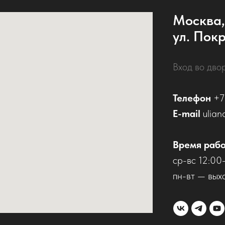
Москва,
ул. Покр
Вход во дво
Телефон
+7
E-mail
ulian
Время раб
ср-вс 12:00
пн-вт — вых