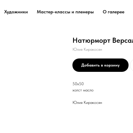
Художники
Мастер-классы и пленеры
О галерее
Натюрморт Верса
Юлия Киракосян
Добавить в корзину
50х50
холст масло
Юлия Киракосян