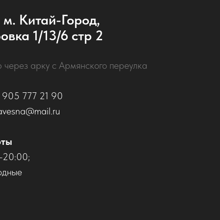
 м. Китай-Город,
овка 1/13/6 стр 2
р через арку с Армянского переулка
 905 777 21 90
avesna@mail.ru
оты
–20:00;
одные