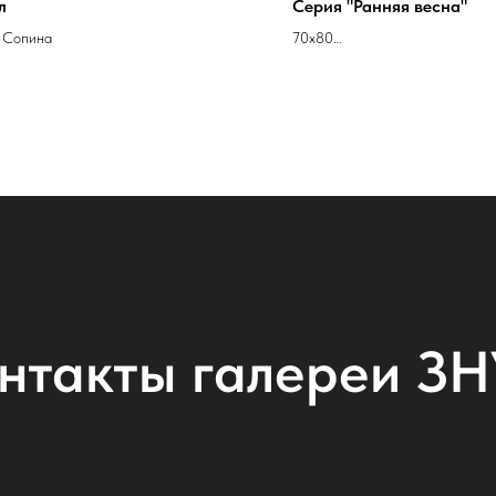
л
Серия "Ранняя весна"
 Сопина
70х80
холст масло
Юлия Киракосян
нтакты галереи З