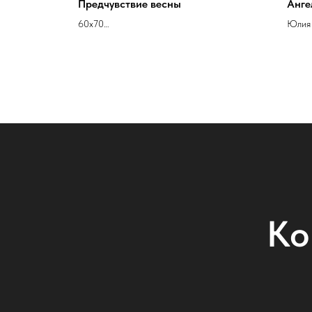
Предчувствие весны
Анге
60х70
Юлия
холст масло
Елена Старик-Чечелева
Ко