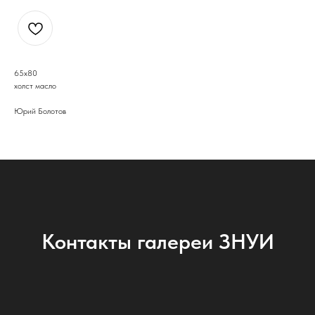
65х80
холст масло
Юрий Болотов
Контакты галереи ЗНУИ