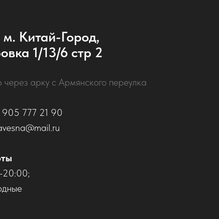
 м. Китай-Город,
овка 1/13/6 стр 2
р через арку с Армянского переулка
 905 777 21 90
avesna@mail.ru
оты
–20:00;
одные