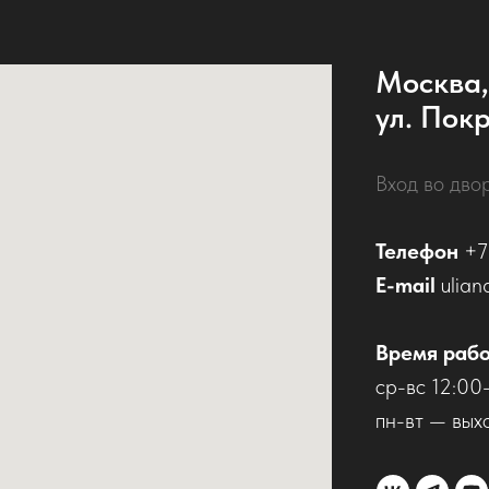
Москва,
ул. Покр
Вход во дво
Телефон
+7
E-mail
ulian
Время раб
ср-вс 12:00
пн-вт — вых